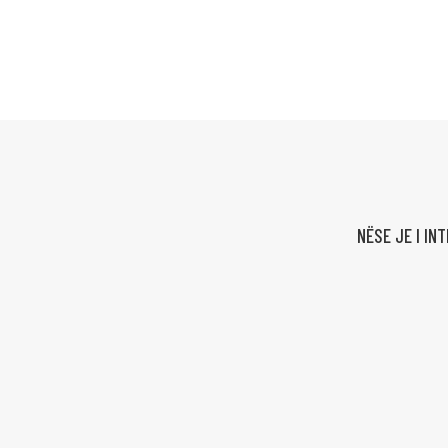
NËSE JE I IN